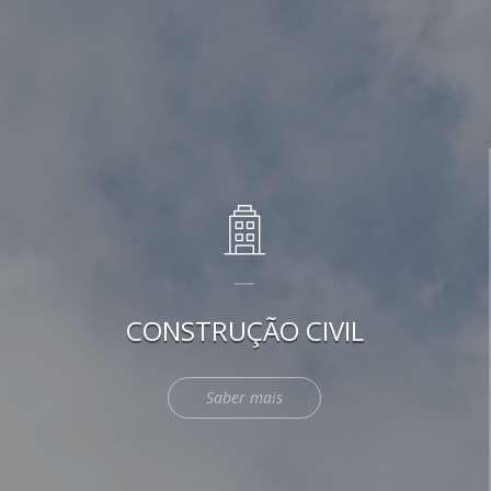
CONSTRUÇÃO CIVIL
Saber mais