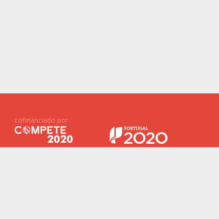
cofinanciado por
Projetos Financiados ID&T
Baterias 2030
ReNew
New Generation Storage