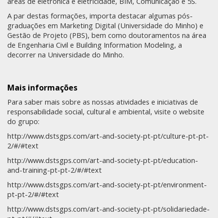
áreas de eletrónica e eletricidade, BIM, Comunicação e 5S.
A par destas formações, importa destacar algumas pós-
graduações em Marketing Digital (Universidade do Minho) e
Gestão de Projeto (PBS), bem como doutoramentos na área
de Engenharia Civil e Building Information Modeling, a
decorrer na Universidade do Minho.
Mais informações
Para saber mais sobre as nossas atividades e iniciativas de
responsabilidade social, cultural e ambiental, visite o website
do grupo:
http://www.dstsgps.com/art-and-society-pt-pt/culture-pt-pt-
2/#/#text
http://www.dstsgps.com/art-and-society-pt-pt/education-
and-training-pt-pt-2/#/#text
http://www.dstsgps.com/art-and-society-pt-pt/environment-
pt-pt-2/#/#text
http://www.dstsgps.com/art-and-society-pt-pt/solidariedade-