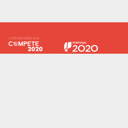
cofinanciado por
Projetos Financiados ID&T
Baterias 2030
ReNew
New Generation Storage