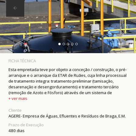
FICHA TÉCNICA
Esta empreitada teve por objeto a conceção / construção, o pré-
arranque e o arranque da ETAR de Ruães, cuja linha processual
de tratamento integra: tratamento preliminar (tamisação,
desarenação e desengorduramento) e tratamento terciário
(remoção de Azoto e Fósforo) através de um sistema de
biomassa suspensa em baixa carga. No tratamento da fase
+ ver mais
sólida estava incluído o espessamento mecânico e
desidratação das lamas por filtro banda. Foi também incluído o
Cliente
tratamento de odores produzidos na instalação, por via
AGERE- Empresa de Águas, Efluentes e Resíduos de Braga, E.M.
biológica. A empreitada incluiu ainda o emissário de descarga
Prazo de Execução
do efluente tratado no meio recetor.
480 dias
Enquanto decorreu a obra, garantiu-se a manutenção do