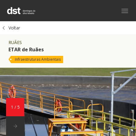
Toggl
navig
Voltar
RUÃES
ETAR de Ruães
Infraestruturas Ambientais
1
/
5