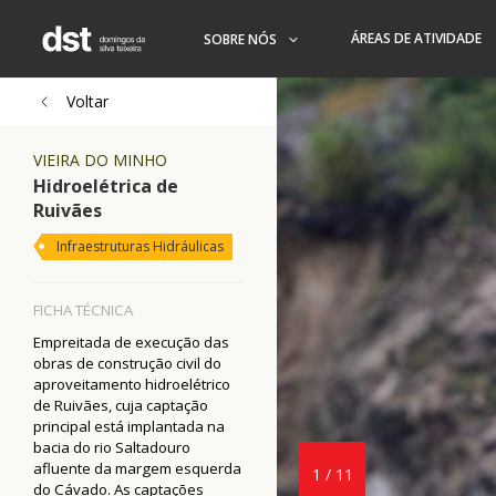
ÁREAS DE ATIVIDADE
SOBRE NÓS
Voltar
VIEIRA DO MINHO
Hidroelétrica de
Ruivães
Infraestruturas Hidráulicas
FICHA TÉCNICA
Empreitada de execução das
obras de construção civil do
aproveitamento hidroelétrico
de Ruivães, cuja captação
principal está implantada na
bacia do rio Saltadouro
afluente da margem esquerda
1
/
11
do Cávado. As captações