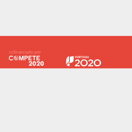
cofinanciado por
Projetos Financiados ID&T
Baterias 2030
ReNew
New Generation Storage