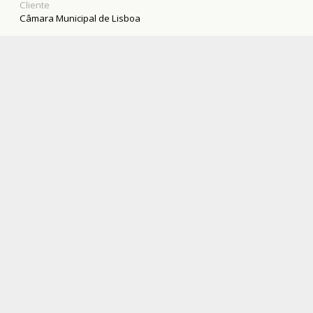
Cliente
exteriores foram por nós requalificados.
Câmara Municipal de Lisboa