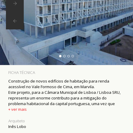
FICHA TÉCNICA
Construção de novos edifícios de habitação para renda
acessível no Vale Formoso de Cima, em Marvila.
Este projeto, para a Câmara Municipal de Lisboa / Lisboa SRU,
representa um enorme contributo para a mitigação do
problema habitacional da capital portuguesa, uma vez que
proporcionou 50 novas habitações, de tipologias T1 a T3.
+ ver mais
Para além disso, integra zonas de comércio/serviços, uma
lavandaria, uma sala multiusos, um posto para o zelador, áreas
Arquiteto
de cacifos, estacionamento para bicicletas e áreas técnicas e de
Inês Lobo
apoio ao programa da edificação. Também os espaços