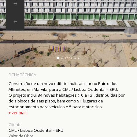
FICHA TÉCNICA
Construção de um novo edifício multifamiliar no Bairro dos
Alfinetes, em Marvila, para a CML / Lisboa Ocidental – SRU.
O projeto inclui 84 novas habitações (T0 a T3), distribuídas por
dois blocos de seis pisos, bem como 91 lugares de
estacionamento para veículos e 5 para motociclos.
Além do edifício, fomos responsáveis pela requalificação da
+ ver mais
envolvente urbana, trazendo melhores condições de vida e um
impacto positivo para toda a comunidade.
Cliente
CML / Lisboa Ocidental – SRU
Valor da Obra