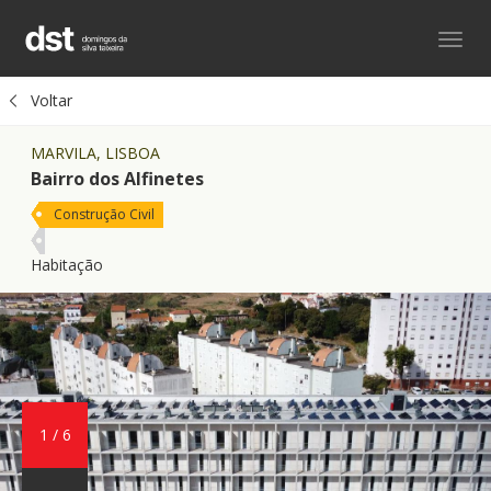
Toggl
navig
Voltar
MARVILA, LISBOA
Bairro dos Alfinetes
Construção Civil
Habitação
1
/
6