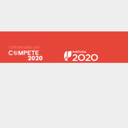
cofinanciado por
Projetos Financiados ID&T
Baterias 2030
ReNew
New Generation Storage