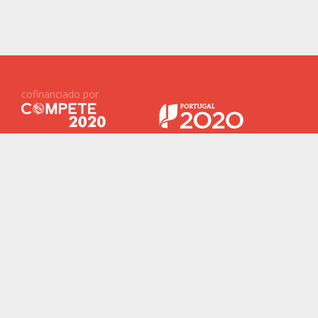
cofinanciado por
Projetos Financiados ID&T
Baterias 2030
ReNew
New Generation Storage