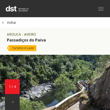
Toggl
navig
Voltar
AROUCA - AVEIRO
Passadiços do Paiva
Turismo e Lazer
1
/
4