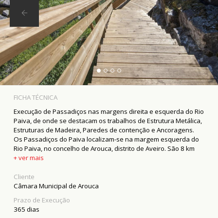
FICHA TÉCNICA
Execução de Passadiços nas margens direita e esquerda do Rio
Paiva, de onde se destacam os trabalhos de Estrutura Metálica,
Estruturas de Madeira, Paredes de contenção e Ancoragens.
Os Passadiços do Paiva localizam-se na margem esquerda do
Rio Paiva, no concelho de Arouca, distrito de Aveiro. São 8 km
que proporcionam um passeio "intocado", rodeado de
+ ver mais
paisagens de beleza ímpar, num autêntico santuário natural,
junto a descidas de águas bravas, cristais de quartzo e
Cliente
espécies em extinção na Europa. O percurso estende-se entre
Câmara Municipal de Arouca
as praias fluviais do Areinho e de Espiunca, encontrando-se,
Prazo de Execução
entre as duas, a praia do Vau. Uma viagem pela biologia,
365 dias
geologia e arqueologia que ficará, com certeza, no coração, na