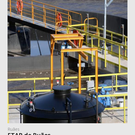
Ruães